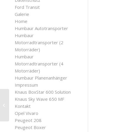
Datenschutz
Ford Transit
Galerie
Home
Humbaur Autotransporter
Humbaur
Motorradtransporter (2
Motorräder)
Humbaur
Motorradtransporter (4
Motorräder)
Humbaur Planenanhänger
Impressum
Knaus BoxStar 600 Solution
Knaus Sky Wave 650 MF
Modern Single Entry
Kontakt
Opel Vivaro
Peugeot 208
Peugeot Boxer